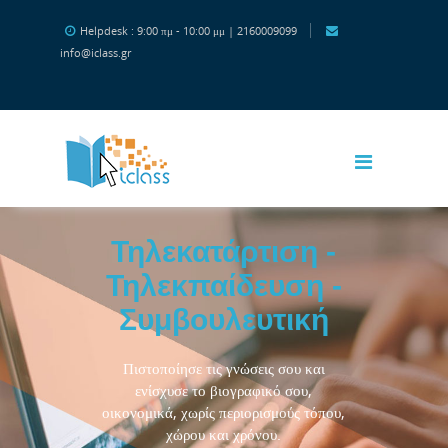
Μετάβαση στο κεντρικό περιεχόμενο
Helpdesk : 9:00 πμ - 10:00 μμ | 2160009099
info@iclass.gr
Τηλεκατάρτιση -
Τηλεκπαίδευση -
Συμβουλευτική
Πιστοποίησε τις γνώσεις σου και
ενίσχυσε το βιογραφικό σου,
οικονομικά, χωρίς περιορισμούς τόπου,
χώρου και χρόνου.