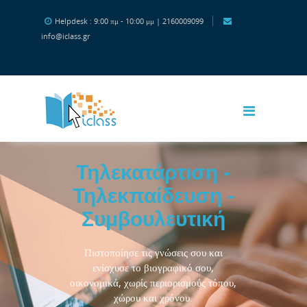
Μετάβαση στο κεντρικό περιεχόμενο
Helpdesk : 9:00 πμ - 10:00 μμ | 2160009099
info@iclass.gr
Τηλεκατάρτιση -
Τηλεκπαίδευση -
Συμβουλευτική
Πιστοποίησε τις γνώσεις σου και
ενίσχυσε το βιογραφικό σου,
οικονομικά, χωρίς περιορισμούς τόπου,
χώρου και χρόνου.