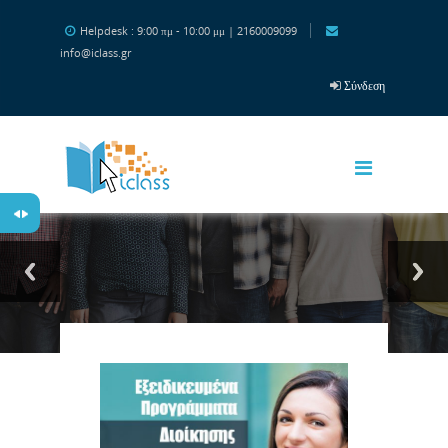
Μετάβαση στο κεντρικό περιεχόμενο
Helpdesk : 9:00 πμ - 10:00 μμ | 2160009099
info@iclass.gr
Σύνδεση