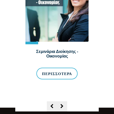
φορικής &
Σεμινάρια Διοίκησης -
Σεμινά
ιών
Οικονομίας
ΕΡΑ
ΠΕΡΙΣΣΌΤΕΡΑ
ΠΕ