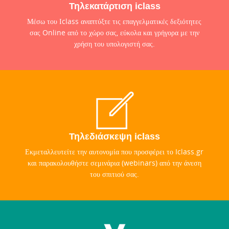
Τηλεκατάρτιση iclass
Μέσω του Ιclass αναπτύξτε τις επαγγελματικές δεξιότητες
σας Online από το χώρο σας, εύκολα και γρήγορα με την
χρήση του υπολογιστή σας.
Τηλεδιάσκεψη iclass
Εκμεταλλευτείτε την αυτονομία που προσφέρει το Iclass.gr
και παρακολουθήστε σεμινάρια (webinars) από την άνεση
του σπιτιού σας.