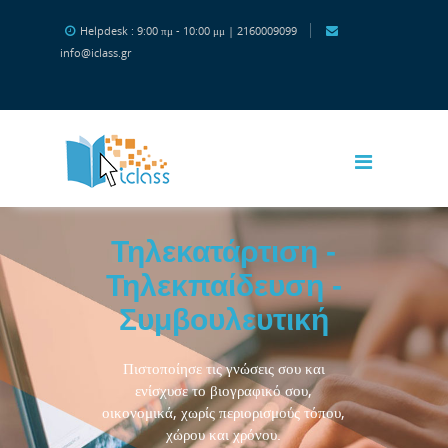
Μετάβαση στο κεντρικό περιεχόμενο
Helpdesk : 9:00 πμ - 10:00 μμ | 2160009099
info@iclass.gr
Τηλεκατάρτιση -
Τηλεκπαίδευση -
Συμβουλευτική
Πιστοποίησε τις γνώσεις σου και
ενίσχυσε το βιογραφικό σου,
οικονομικά, χωρίς περιορισμούς τόπου,
χώρου και χρόνου.