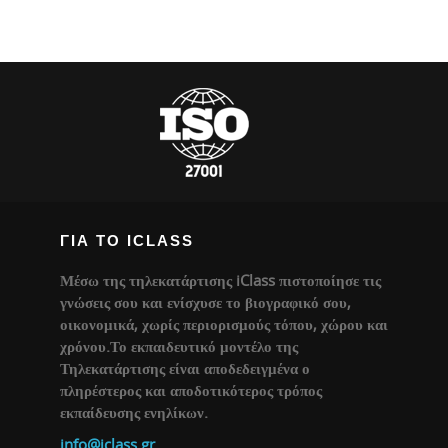
ΓΙΑ ΤΟ ICLASS
Μέσω της τηλεκατάρτισης iClass πιστοποίησε τις
γνώσεις σου και ενίσχυσε το βιογραφικό σου,
οικονομικά, χωρίς περιορισμούς τόπου, χώρου και
χρόνου.Το εκπαιδευτικό μοντέλο της
Τηλεκατάρτισης είναι αποδεδειγμένα ο
πληρέστερος και αποδοτικότερος τρόπος
εκπαίδευσης ενηλίκων.
info@iclass.gr