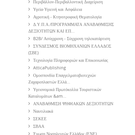
Περιβάλλον-Περιβαλλοντική Διαχείριση
Υγεία-Υγιεινή και Ασφάλεια
Αγροτική - Κτηνοτροφική Θεματολογία
Δ.Υ.Π.Α./ΠΡΟΓΡΑΜΜΑΤΑ ΑΝΑΒΑΘΜΙΣΗΣ
ΔΕΞΙΟΤΗΤΩΝ ΚΑΙ ΕΠ...
B2B/ Ασύγχρονη - Σύγχρονη τηλεκατάρτιση
ΣΥΝΔΕΣΜΟΣ ΒΙΟΜΗΧΑΝΙΩΝ ΕΛΛΑΔΟΣ
(ΣΒΕ)
Τεχνολογία Πληροφοριών και Επικοινωνίας
AtticaPublishing
Ομοσπονδία Επαγγελματοβιοτεχνών
Ζαχαροπλαστών Ελλά...
Υγειονομικά Πρωτόκολλα Τουριστικών
Καταλυμάτων &am...
ΑΝΑΒΑΘΜΙΣΗ ΨΗΦΙΑΚΩΝ ΔΕΞΙΟΤΗΤΩΝ
Ναυτιλιακά
ΣΕΚΕΕ
ΣΒΑΑ
Ένωση Νοσηλευτών Ελλάδος (ΕΝΕ)