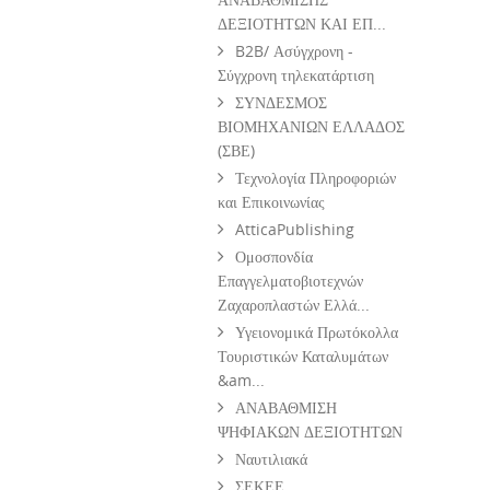
ΔΕΞΙΟΤΗΤΩΝ ΚΑΙ ΕΠ...
B2B/ Ασύγχρονη -
Σύγχρονη τηλεκατάρτιση
ΣΥΝΔΕΣΜΟΣ
ΒΙΟΜΗΧΑΝΙΩΝ ΕΛΛΑΔΟΣ
(ΣΒΕ)
Τεχνολογία Πληροφοριών
και Επικοινωνίας
AtticaPublishing
Ομοσπονδία
Επαγγελματοβιοτεχνών
Ζαχαροπλαστών Ελλά...
Υγειονομικά Πρωτόκολλα
Τουριστικών Καταλυμάτων
&am...
ΑΝΑΒΑΘΜΙΣΗ
ΨΗΦΙΑΚΩΝ ΔΕΞΙΟΤΗΤΩΝ
Ναυτιλιακά
ΣΕΚΕΕ