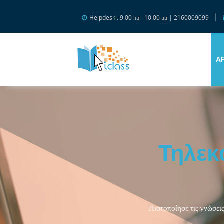
Μετάβαση στο κεντρικό περιεχόμενο
Helpdesk : 9:00 πμ - 10:00 μμ | 2160009099
Α
Τηλεκ
Πιστοποίησε τις γνώσεις