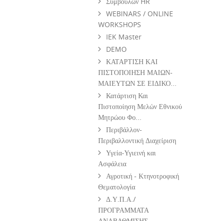
Συμβούλων HR
WEBINARS / ONLINE
WORKSHOPS
IEK Master
DEMO
ΚΑΤΑΡΤΙΣΗ ΚΑΙ
ΠΙΣΤΟΠΟΙΗΣΗ ΜΑΙΩΝ-
ΜΑΙΕΥΤΩΝ ΣΕ ΕΙΔΙΚΟ...
Κατάρτιση Και
Πιστοποίηση Μελών Εθνικού
Μητρώου Φο...
Περιβάλλον-
Περιβαλλοντική Διαχείριση
Υγεία-Υγιεινή και
Ασφάλεια
Αγροτική - Κτηνοτροφική
Θεματολογία
Δ.Υ.Π.Α./
ΠΡΟΓΡΑΜΜΑΤΑ
ΑΝΑΒΑΘΜΙΣΗΣ