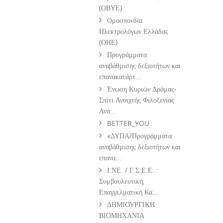
(ΟΒΥΕ)
Ομοσπονδία
Ηλεκτρολόγων Ελλάδας
(ΟΗΕ)
Προγράμματα
αναβάθμισης δεξιοτήτων και
επανακατάρτ...
Ένωση Κυριών Δράμας-
Σπίτι Ανοιχτής Φιλοξενίας
Ανά...
BETTER_YOU
«ΔΥΠΑ/Προγράμματα
αναβάθμισης δεξιοτήτων και
επανα...
Ι.ΝΕ. / Γ.Σ.Ε.Ε. :
Συμβουλευτική,
Επαγγελματική Κα...
ΔΗΜΙΟΥΡΓΙΚΗ
ΒΙΟΜΗΧΑΝΙΑ