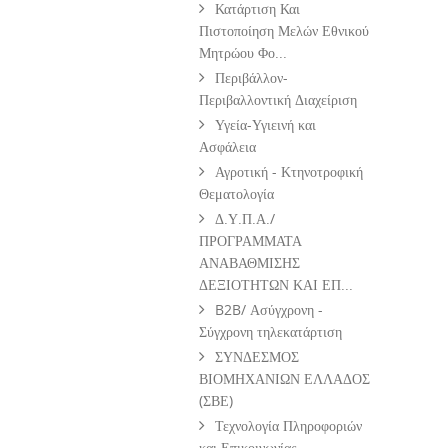
Κατάρτιση Και
Πιστοποίηση Μελών Εθνικού
Μητρώου Φο...
Περιβάλλον-
Περιβαλλοντική Διαχείριση
Υγεία-Υγιεινή και
Ασφάλεια
Αγροτική - Κτηνοτροφική
Θεματολογία
Δ.Υ.Π.Α./
ΠΡΟΓΡΑΜΜΑΤΑ
ΑΝΑΒΑΘΜΙΣΗΣ
ΔΕΞΙΟΤΗΤΩΝ ΚΑΙ ΕΠ...
B2B/ Ασύγχρονη -
Σύγχρονη τηλεκατάρτιση
ΣΥΝΔΕΣΜΟΣ
ΒΙΟΜΗΧΑΝΙΩΝ ΕΛΛΑΔΟΣ
(ΣΒΕ)
Τεχνολογία Πληροφοριών
και Επικοινωνίας