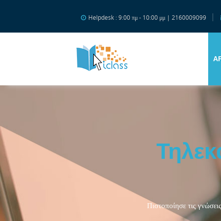
Μετάβαση στο κεντρικό περιεχόμενο
Helpdesk : 9:00 πμ - 10:00 μμ | 2160009099
Α
Τηλεκ
Πιστοποίησε τις γνώσεις