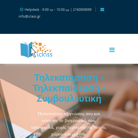
Μετάβαση στο κεντρικό περιεχόμενο
Helpdesk : 9:00 πμ - 10:00 μμ | 2160009099
info@iclass.gr
Τηλεκατάρτιση -
Τηλεκπαίδευση -
Συμβουλευτική
Πιστοποίησε τις γνώσεις σου και
ενίσχυσε το βιογραφικό σου,
οικονομικά, χωρίς περιορισμούς τόπου,
χώρου και χρόνου.