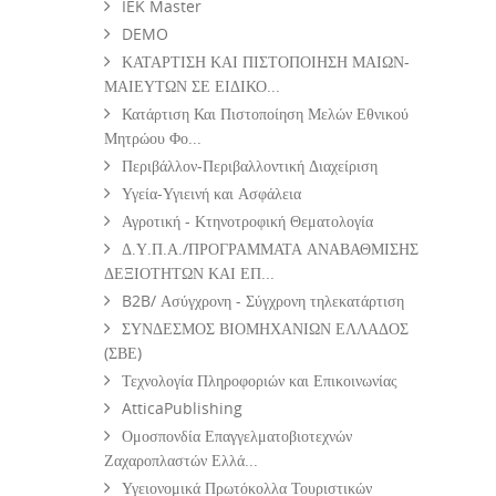
IEK Master
DEMO
ΚΑΤΑΡΤΙΣΗ ΚΑΙ ΠΙΣΤΟΠΟΙΗΣΗ ΜΑΙΩΝ-
ΜΑΙΕΥΤΩΝ ΣΕ ΕΙΔΙΚΟ...
Κατάρτιση Και Πιστοποίηση Μελών Εθνικού
Μητρώου Φο...
Περιβάλλον-Περιβαλλοντική Διαχείριση
Υγεία-Υγιεινή και Ασφάλεια
Αγροτική - Κτηνοτροφική Θεματολογία
Δ.Υ.Π.Α./ΠΡΟΓΡΑΜΜΑΤΑ ΑΝΑΒΑΘΜΙΣΗΣ
ΔΕΞΙΟΤΗΤΩΝ ΚΑΙ ΕΠ...
B2B/ Ασύγχρονη - Σύγχρονη τηλεκατάρτιση
ΣΥΝΔΕΣΜΟΣ ΒΙΟΜΗΧΑΝΙΩΝ ΕΛΛΑΔΟΣ
(ΣΒΕ)
Τεχνολογία Πληροφοριών και Επικοινωνίας
AtticaPublishing
Ομοσπονδία Επαγγελματοβιοτεχνών
Ζαχαροπλαστών Ελλά...
Υγειονομικά Πρωτόκολλα Τουριστικών