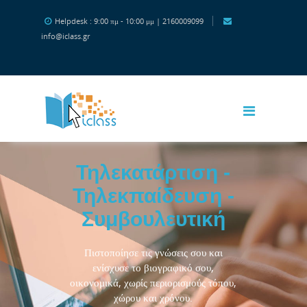
Μετάβαση στο κεντρικό περιεχόμενο
Helpdesk : 9:00 πμ - 10:00 μμ | 2160009099
info@iclass.gr
Τηλεκατάρτιση -
Τηλεκπαίδευση -
Συμβουλευτική
Πιστοποίησε τις γνώσεις σου και
ενίσχυσε το βιογραφικό σου,
οικονομικά, χωρίς περιορισμούς τόπου,
χώρου και χρόνου.