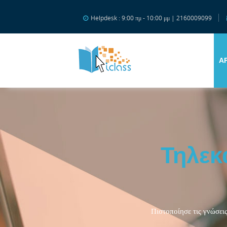
Μετάβαση στο κεντρικό περιεχόμενο
Helpdesk : 9:00 πμ - 10:00 μμ | 2160009099
Α
Τηλεκ
Πιστοποίησε τις γνώσεις