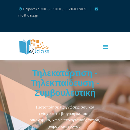
Μετάβαση στο κεντρικό περιεχόμενο
Helpdesk : 9:00 πμ - 10:00 μμ | 2160009099
info@iclass.gr
Τηλεκατάρτιση -
Τηλεκπαίδευση -
Συμβουλευτική
Πιστοποίησε τις γνώσεις σου και
ενίσχυσε το βιογραφικό σου,
οικονομικά, χωρίς περιορισμούς τόπου,
χώρου και χρόνου.